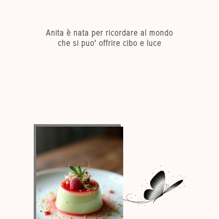
Anita è nata per ricordare al mondo
Anita è nata per ricordare al mondo
che si puo' offrire cibo e luce
che si puo' offrire cibo e luce