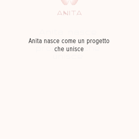
Anita nasce
Anita nasce come un progetto
come un
che unisce
progetto che
unisce