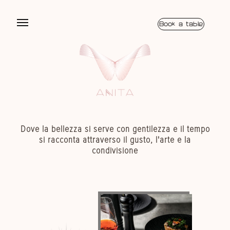
Book a table
Dove la bellezza si serve con gentilezza e il tempo
Dove la bellezza si serve con gentilezza e il tempo
si racconta attraverso il gusto, l'arte e la
si racconta attraverso il gusto, l'arte e la
condivisione
condivisione